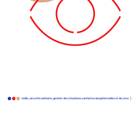
Veille,
sécurité
sanitaire,
gestion
des
situations
sanitaires
exceptionnelles
et
de
crise