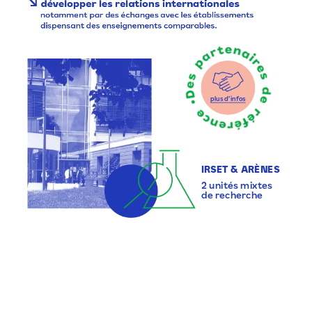
↘
développer
les
relations
internationales
notamment
par
des
échanges
avec
les
établissements
dispensant
des
enseignements
comparables.
plus
d’infos
IRSET
&
ARÈNES
2
unités
mixtes
de
recherche