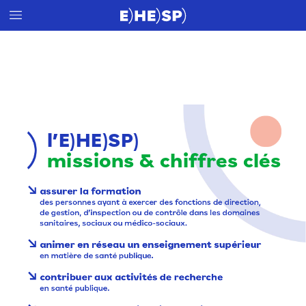
l’E)HE)SP)
missions
&
chiffres
clés
↘
assurer
la
formation
des
personnes
ayant
à
exercer
des
fonctions
de
direction,
de
gestion,
d’inspection
ou
de
contrôle
dans
les
domaines
sanitaires,
sociaux
ou
médico-sociaux.
↘
animer
en
réseau
un
enseignement
supérieur
en
matière
de
santé
publique.
↘
contribuer
aux
activités
de
recherche
en
santé
publique.