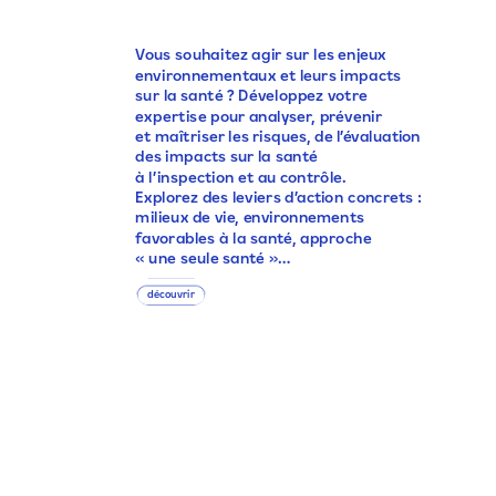
Vous
souhaitez
agir
sur
les
enjeux
environnementaux
et
leurs
impacts
sur
la
santé ?
Développez
votre
expertise
pour
analyser,
prévenir
et
maîtriser
les
risques,
de
l’évaluation
des
impacts
sur
la
santé
à
l’inspection
et
au
contrôle.
Explorez
des
leviers
d’action
concrets :
milieux
de
vie,
environnements
favorables
à
la
santé,
approche
« une
seule
santé »…
découvrir