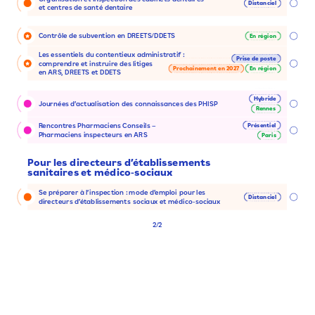
Distanciel
et
centres
de
santé
dentaire
Contrôle
de
subvention
en
DREETS/DDETS
En
région
Les
essentiels
du
contentieux
administratif :
Prise
de
poste
comprendre
et
instruire
des
litiges
Prochainement
en
2027
En
région
en
ARS,
DREETS
et
DDETS
Hybride
Journées
d’actualisation
des
connaissances
des
PHISP
Rennes
Présentiel
Rencontres
Pharmaciens
Conseils
–
Pharmaciens
inspecteurs
en
ARS
Paris
Pour
les
directeurs
d’établissements
sanitaires
et
médico-sociaux
Se
préparer
à
l’inspection :
mode
d’emploi
pour
les
Distanciel
directeurs
d’établissements
sociaux
et
médico-sociaux
2/2