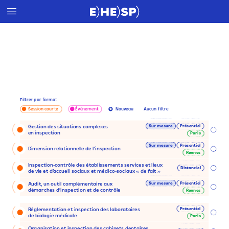
Filtrer
par
format
Session
courte
Évènement
Aucun
filtre
Nouveau
Sur
mesure
Présentiel
Gestion
des
situations
complexes
en
inspection
Paris
Sur
mesure
Présentiel
Dimension
relationnelle
de
l’inspection
Rennes
Inspection-contrôle
des
établissements
services
et
lieux
Distanciel
de
vie
et
d’accueil
sociaux
et
médico-sociaux
« de
fait
»
Sur
mesure
Présentiel
Audit,
un
outil
complémentaire
aux
démarches
d’inspection
et
de
contrôle
Rennes
Présentiel
Réglementation
et
inspection
des
laboratoires
de
biologie
médicale
Paris
Organisation
et
inspection
des
cabinets
dentaires