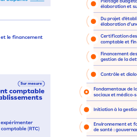
Pilotage
budgéta
élaboration
et
su
Du
projet
d’étab
élaboration
d’un
Certification
de
et
le
financement
comptable
et
fin
Financement
de
gestion
de
la
det
Contrôle
et
dial
Sur
mesure
Fondamentaux
de
l
ent
comptable
sociaux
et
médico-s
ablissements
Initiation
à
la
gestio
expérimenter
Environnement
et
f
comptable
(RTC)
de
santé :
gouverna