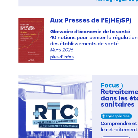
Aux
Presses
de
l’E)HE)SP)
Glossaire
d’économie
de
la
santé
40
notions
pour
penser
la
régulation
des
établissements
de
santé
Mars
2026
plus
d’infos
Focus
)
Retraitem
dans
les
ét
sanitaires
Cycle
spécialisé
Comprendre
et
le
retraitement