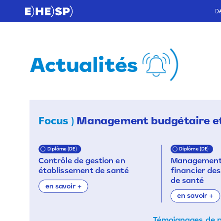
Dé
Actualités
Focus
)
Management
budgétaire
e
Diplôme
(DE)
Diplôme
(DE)
Contrôle
de
gestion
en
Managemen
établissement
de
santé
financier
des
de
santé
en
savoir
+
en
savoir
+
Témoignages
de
p