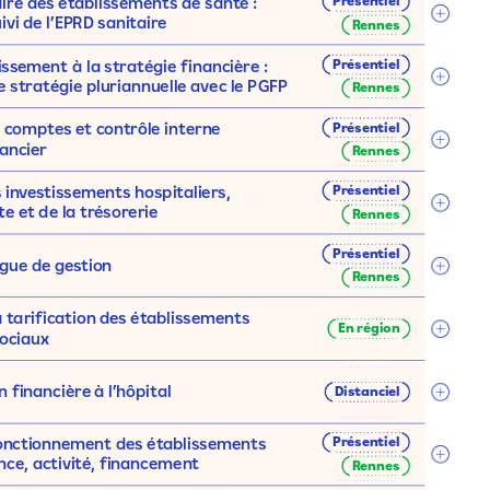
Présentiel
ire
des
établissements
de
santé :
ivi
de
l’EPRD
sanitaire
Rennes
Présentiel
lissement
à
la
stratégie
financière :
e
stratégie
pluriannuelle
avec
le
PGFP
Rennes
Présentiel
s
comptes
et
contrôle
interne
ancier
Rennes
Présentiel
s
investissements
hospitaliers,
te
et
de
la
trésorerie
Rennes
Présentiel
ogue
de
gestion
Rennes
a
tarification
des
établissements
En
région
ociaux
n
financière
à
l’hôpital
Distanciel
Présentiel
onctionnement
des
établissements
nce,
activité,
financement
Rennes