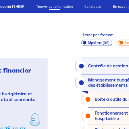
couvrir l'EHESP
Trouver votre formation
Candidater
En savoir 
Filtrer
par
format
Diplôme
(DE)
Se
Contrôle
de
gestion
t
financier
Management
budgé
des
établissements
t
budgétaire
et
Boîte
à
outils
du
établissements
Fonctionnement
hospitalière
articipants