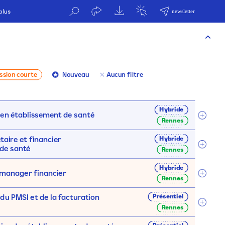
plus
ssion
courte
Aucun
filtre
Nouveau
Hybride
en
établissement
de
santé
Rennes
Hybride
taire
et
financier
de
santé
Rennes
Hybride
manager
financier
Rennes
Présentiel
du
PMSI
et
de
la
facturation
Rennes