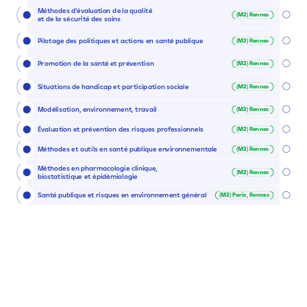
Méthodes
d’évaluation
de
la
qualité
(M2)
Rennes
et
de
la
sécurité
des
soins
Pilotage
des
politiques
et
actions
en
santé
publique
(M2)
Rennes
Promotion
de
la
santé
et
prévention
(M2)
Rennes
Situations
de
handicap
et
participation
sociale
(M2)
Rennes
Modélisation,
environnement,
travail
(M2)
Rennes
Évaluation
et
prévention
des
risques
professionnels
(M2)
Rennes
Méthodes
et
outils
en
santé
publique
environnementale
(M2)
Rennes
Méthodes
en
pharmacologie
clinique,
(M2)
Rennes
biostatistique
et
épidémiologie
Santé
publique
et
risques
en
environnement
général
(M2)
Paris,
Rennes