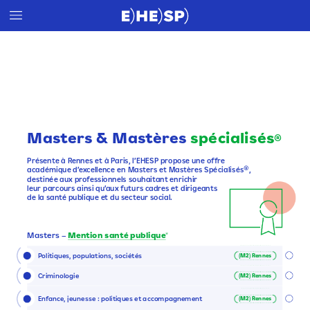
Masters
&
Mastères
spécialisés
®
Présente
à
Rennes
et
à
Paris,
l’EHESP
propose
une
offre
académique
d’excellence
en
Masters
et
Mastères
Spécialisés®,
destinée
aux
professionnels
souhaitant
enrichir
leur
parcours
ainsi
qu’aux
futurs
cadres
et
dirigeants
de
la
santé
publique
et
du
secteur
social.
Masters
–
Mention
santé
publique
*
Politiques,
populations,
sociétés
(M2)
Rennes
Criminologie
(M2)
Rennes
Enfance,
jeunesse :
politiques
et
accompagnement
(M2)
Rennes