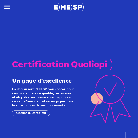
Certification
Qualiopi
Un
gage
d’excellence
En
choisissant
l’EHESP,
vous
optez
pour
des
formations
de
qualité,
reconnues
et
éligibles
aux
financements
publics,
au
sein
d’une
institution
engagée
dans
la
satisfaction
de
ses
apprenants.
accédez
au
certificat