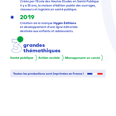
Créée
par
l’École
des
Hautes
Études
en
Santé
Publique
il
y
a
35
ans,
la
maison
d’édition
publie
des
ouvrages,
classeurs
et
logiciels
en
santé
publique.
2019
Création
de
la
marque
Hygée
Éditions
et
développement
d’une
ligne
éditoriale
destinée
aux
enfants
et
adolescents.
grandes
thémathiques
Santé
publique
Action
sociale
Management
en
santé
Toutes
les
productions
sont
imprimées
en
France
!